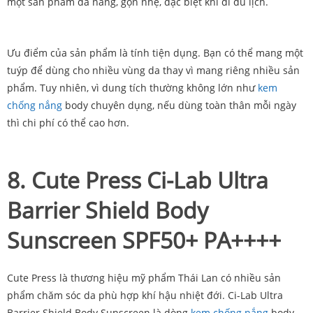
một sản phẩm đa năng, gọn nhẹ, đặc biệt khi đi du lịch.
Ưu điểm của sản phẩm là tính tiện dụng. Bạn có thể mang một
tuýp để dùng cho nhiều vùng da thay vì mang riêng nhiều sản
phẩm. Tuy nhiên, vì dung tích thường không lớn như
kem
chống nắng
body chuyên dụng, nếu dùng toàn thân mỗi ngày
thì chi phí có thể cao hơn.
8. Cute Press Ci-Lab Ultra
Barrier Shield Body
Sunscreen SPF50+ PA++++
Cute Press là thương hiệu mỹ phẩm Thái Lan có nhiều sản
phẩm chăm sóc da phù hợp khí hậu nhiệt đới. Ci-Lab Ultra
Barrier Shield Body Sunscreen là dòng
kem chống nắng
body