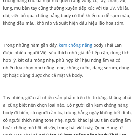
chống nắng cho da mặt mà quên rằng vùng cổ, tay, chân, vai,
lưng, mu bàn tay cũng thường xuyên tiếp xúc với tia UV. Về lâu
dài, việc bỏ qua chống nắng body có thể khiến da dễ sạm màu,
không đều màu, khô ráp và xuất hiện dấu hiệu lão hóa sớm.
Trong những năm gần đây,
kem chống nắng
body Thái Lan
được nhiều người Việt yêu thích nhờ giá dễ tiếp cận, dung tích
hợp lý, kết cấu mỏng nhẹ, phù hợp khí hậu nóng ẩm và có
nhiều lựa chọn như nâng tone, chống nước, dạng serum, dạng
xịt hoặc dùng được cho cả mặt và body.
Tuy nhiên, giữa rất nhiều sản phẩm trên thị trường, không phải
ai cũng biết nên chọn loại nào. Có người cần kem chống nắng
body đi biển, có người cần loại dùng hằng ngày không bết dính,
có người thích nâng tone nhẹ, người khác lại ưu tiên dưỡng ẩm
hoặc chống mồ hôi. Vì vậy, trong bài viết này, Quoc Hung từ