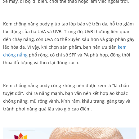
xe máy, đi bộ, đi biển, chơi thể thao hoặc làm việc ngoài trời.
Kem chống nắng body giúp tạo lớp bảo vệ trên da, hỗ trợ giảm
tác động của tia UVA và UVB. Trong đó, UVB thường liên quan
đến cháy nắng, còn UVA có thể xuyên sâu hơn và góp phần gây
lão hóa da. Vì vậy, khi chọn sản phẩm, bạn nên ưu tiên
kem
chống nắng
phổ rộng, có chỉ số SPF và PA phù hợp, đồng thời
thoa đủ lượng và thoa lại đúng cách.
Kem chống nắng body cũng không nên được xem là “lá chắn
tuyệt đối”. Khi ra nắng mạnh, bạn vẫn nên kết hợp áo khoác
chống nắng, mũ rộng vành, kính râm, khẩu trang, găng tay và
tránh phơi nắng quá lâu vào giờ cao điểm.