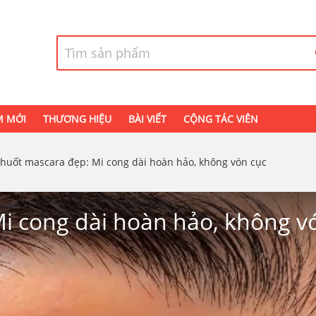
M MỚI
THƯƠNG HIỆU
BÀI VIẾT
CỘNG TÁC VIÊN
huốt mascara đẹp: Mi cong dài hoàn hảo, không vón cục
i cong dài hoàn hảo, không v