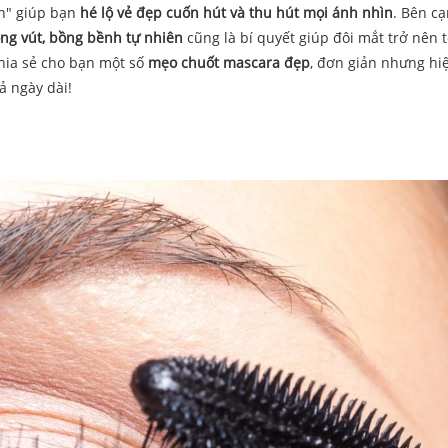
n" giúp bạn
hé lộ vẻ đẹp cuốn hút và thu hút mọi ánh nhìn
. Bên c
ng vút, bồng bềnh tự nhiên
cũng là bí quyết giúp đôi mắt trở nên 
 chia sẻ cho bạn một số
mẹo chuốt mascara đẹp
, đơn giản nhưng hi
ả ngày dài!