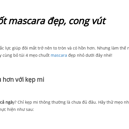
ốt mascara đẹp, cong vút
đắc lực giúp đôi mắt trở nên to tròn và có hồn hơn. Nhưng làm thế 
y cùng bỏ túi 4 mẹo chuốt
mascara
đẹp nhỏ dưới đây nhé!
u hơn với kẹp mi
 cả ngà
y? Chỉ kẹp mi thông thường là chưa đủ đâu. Hãy thử mẹo n
hực hiện như sau: