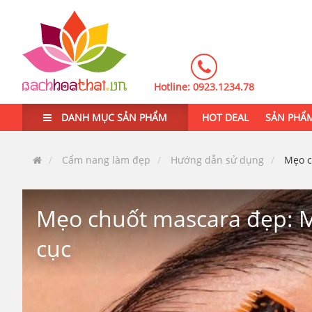
Hotline:
0923.1234.78
DANH MỤC SẢN PHẨM
HOT DEAL
SẢN PHẨ
Cẩm nang làm đẹp
Hướng dẫn sử dụng
Mẹo c
Mẹo chuốt mascara đẹp: M
cục