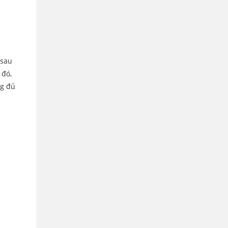
sau
 đó,
ng đủ