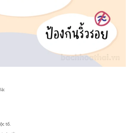
là:
ộc tố.