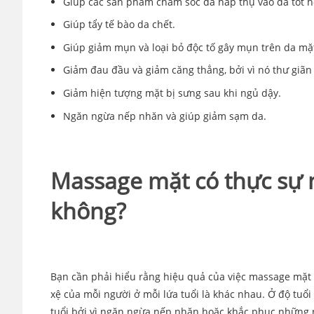
Giúp các sản phẩm chăm sóc da hấp thụ vào da tốt h
Giúp tẩy tế bào da chết.
Giúp giảm mụn và loại bỏ độc tố gây mụn trên da mặ
Giảm đau đầu và giảm căng thẳng, bởi vì nó thư giãn
Giảm hiện tượng mặt bị sưng sau khi ngủ dậy.
Ngăn ngừa nếp nhăn và giúp giảm sạm da.
Massage mặt có thực sự 
không?
Bạn cần phải hiểu rằng hiệu quả của việc massage mặt p
xệ của mỗi người ở mỗi lứa tuổi là khác nhau. Ở độ tu
tuổi bởi vì ngăn ngừa nếp nhăn hoặc khắc phục những 