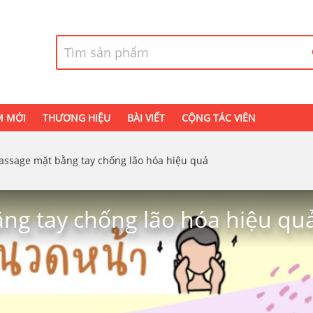
M MỚI
THƯƠNG HIỆU
BÀI VIẾT
CỘNG TÁC VIÊN
assage mặt bằng tay chống lão hóa hiệu quả
ng tay chống lão hóa hiệu qu