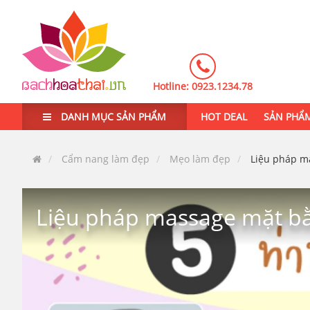
Hotline:
0923.1234.78
DANH MỤC SẢN PHẨM
HOT DEAL
SẢN PHẨ
Cẩm nang làm đẹp
Mẹo làm đẹp
Liệu pháp m
Liệu pháp massage mặt bằ