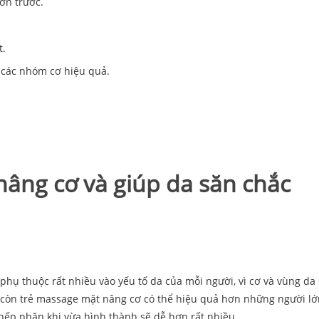
ơn trước.
t.
 các nhóm cơ hiệu quả.
nâng cơ và giúp da săn chắc
hụ thuộc rất nhiều vào yếu tố da của mỗi người, vì cơ và vùng da
ổi còn trẻ massage mặt nâng cơ có thể hiệu quả hơn những người l
nếp nhăn khi vừa hình thành sẽ dễ hơn rất nhiều.