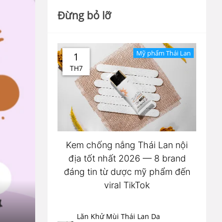
Đừng bỏ lỡ
Mỹ phẩm Thái Lan
1
TH7
Kem chống nắng Thái Lan nội
địa tốt nhất 2026 — 8 brand
đáng tin từ dược mỹ phẩm đến
viral TikTok
Lăn Khử Mùi Thái Lan Da