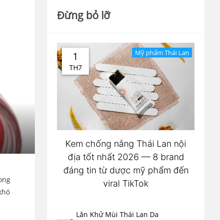
Đừng bỏ lỡ
Mỹ phẩm Thái Lan
1
TH7
Kem chống nắng Thái Lan nội
địa tốt nhất 2026 — 8 brand
đáng tin từ dược mỹ phẩm đến
rong
viral TikTok
khó
Lăn Khử Mùi Thái Lan Da