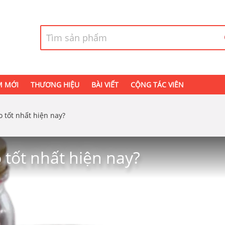
M MỚI
THƯƠNG HIỆU
BÀI VIẾT
CỘNG TÁC VIÊN
o tốt nhất hiện nay?
o tốt nhất hiện nay?