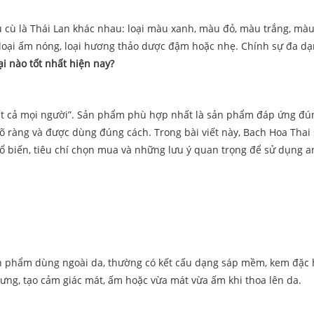
ầu cù là Thái Lan khác nhau: loại màu xanh, màu đỏ, màu trắng, mà
, loại ấm nóng, loại hương thảo dược đậm hoặc nhẹ. Chính sự đa d
ại nào tốt nhất hiện nay?
o tất cả mọi người”. Sản phẩm phù hợp nhất là sản phẩm đáp ứng đú
õ ràng và được dùng đúng cách. Trong bài viết này, Bach Hoa Thai
hổ biến, tiêu chí chọn mua và những lưu ý quan trọng để sử dụng a
 sản phẩm dùng ngoài da, thường có kết cấu dạng sáp mềm, kem đặc
ng, tạo cảm giác mát, ấm hoặc vừa mát vừa ấm khi thoa lên da.