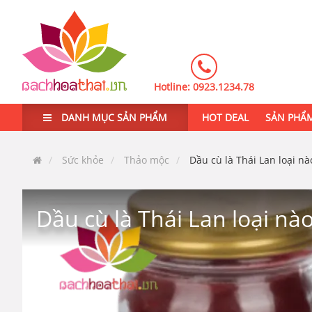
Hotline:
0923.1234.78
DANH MỤC SẢN PHẨM
HOT DEAL
SẢN PHẨ
Sức khỏe
Thảo mộc
Dầu cù là Thái Lan loại nà
Dầu cù là Thái Lan loại nà