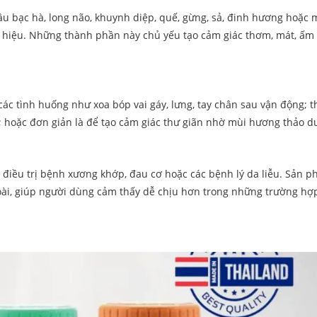
u bạc hà, long não, khuynh diệp, quế, gừng, sả, đinh hương hoặc 
g hiệu. Những thành phần này chủ yếu tạo cảm giác thơm, mát, ấm
ác tình huống như xoa bóp vai gáy, lưng, tay chân sau vận động; t
h; hoặc đơn giản là để tạo cảm giác thư giãn nhờ mùi hương thảo d
 điều trị bệnh xương khớp, đau cơ hoặc các bệnh lý da liễu. Sản 
ài, giúp người dùng cảm thấy dễ chịu hơn trong những trường hợ