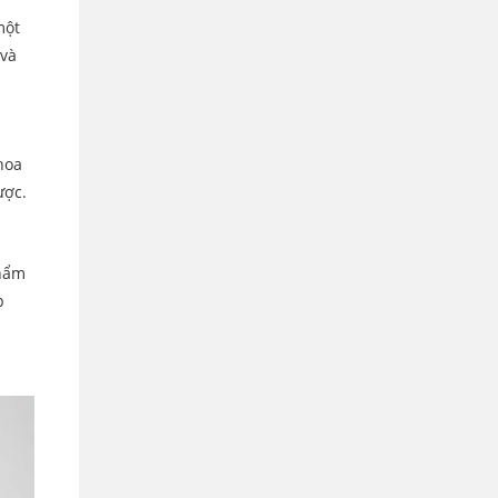
một
 và
hoa
ược.
phẩm
p