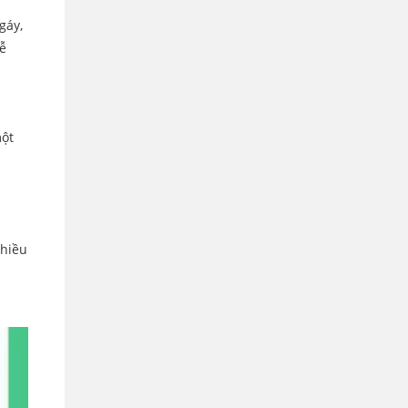
gáy,
dễ
một
nhiều