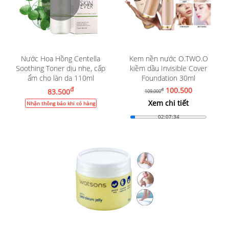
Nước Hoa Hồng Centella
Kem nền nước O.TWO.O
Soothing Toner dịu nhẹ, cấp
kiềm dầu Invisible Cover
ẩm cho làn da 110ml
Foundation 30ml
đ
100.500
83.500
đ
109.000
Xem chi tiết
Nhận thông báo khi có hàng
02:07:33