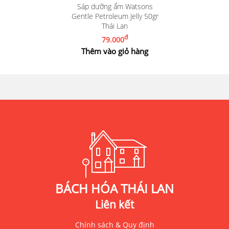
Sáp dưỡng ẩm Watsons
Gentle Petroleum Jelly 50gr
Thái Lan
đ
79.000
Thêm vào giỏ hàng
BÁCH HÓA THÁI LAN
Liên kết
Chính sách & Quy định