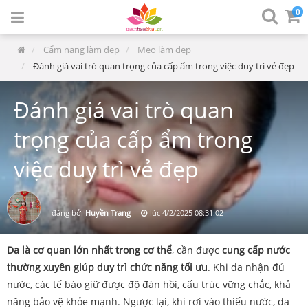
0
Cẩm nang làm đẹp
Mẹo làm đẹp
Đánh giá vai trò quan trọng của cấp ẩm trong việc duy trì vẻ đẹp
Đánh giá vai trò quan
trọng của cấp ẩm trong
việc duy trì vẻ đẹp
đăng bởi
Huyền Trang
lúc
4/2/2025 08:31:02
Da là cơ quan lớn nhất trong cơ thể
, cần được
cung cấp nước
thường xuyên giúp duy trì chức năng tối ưu
. Khi da nhận đủ
nước, các tế bào giữ được độ đàn hồi, cấu trúc vững chắc, khả
năng bảo vệ khỏe mạnh. Ngược lại, khi rơi vào thiếu nước, da