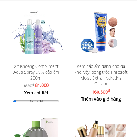
Xịt Khoáng Compliment
Kem cấp ẩm dành cho da
Aqua Spray 99% cấp ẩm
khô, vảy, bong tróc Philosoft
200ml
Moist Extra Hydrating
Cream
81.000
đ
88.500
đ
160.500
Xem chi tiết
Thêm vào giỏ hàng
02:07:33