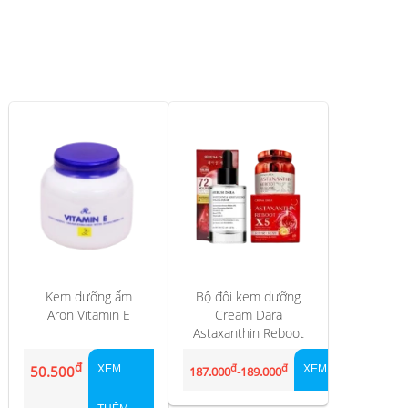
Kem dưỡng ẩm
Bộ đôi kem dưỡng
Aron Vitamin E
Cream Dara
Astaxanthin Reboot
X5 và Serum Dara
đ
đ
đ
dưỡng trắng trẻ
50.500
XEM
XEM...
187.000
-189.000
hoá da