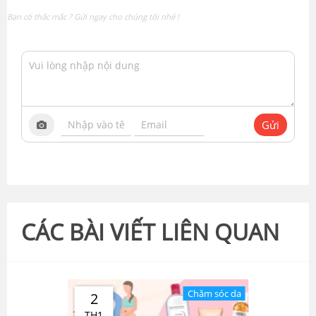
Bạn có thắc mắc ? Gửi ngay cho chúng tôi nhé !
Gửi
CÁC BÀI VIẾT LIÊN QUAN
Chăm sóc da
2
TH1