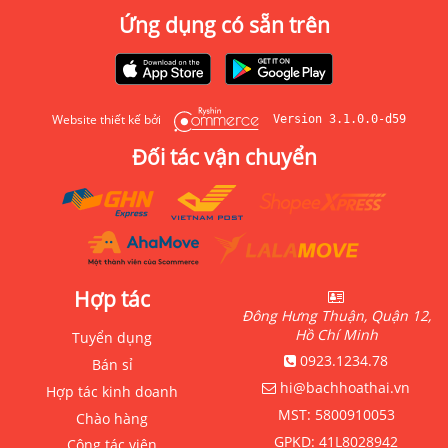
Ứng dụng có sẵn trên
Website thiết kế bởi
Version 3.1.0.0-d59
Đối tác vận chuyển
Hợp tác
Đông Hưng Thuận, Quận 12,
Hồ Chí Minh
Tuyển dụng
0923.1234.78
Bán sỉ
hi@bachhoathai.vn
Hợp tác kinh doanh
MST:
5800910053
Chào hàng
GPKD:
41L8028942
Cộng tác viên