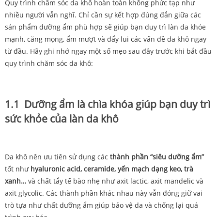
Quy trình chăm sóc da khô hoàn toàn không phức tạp như
nhiều người vẫn nghĩ. Chỉ cần sự kết hợp đúng đắn giữa các
sản phẩm dưỡng ẩm phù hợp sẽ giúp bạn duy trì làn da khỏe
mạnh, căng mọng, ẩm mượt và đẩy lui các vấn đề da khô ngay
từ đầu. Hãy ghi nhớ ngay một số mẹo sau đây trước khi bắt đầu
quy trình chăm sóc da khô:
1.1 Dưỡng ẩm là chìa khóa giúp bạn duy trì
sức khỏe của làn da khô
Da khô nên ưu tiên sử dụng các
thành phần “siêu dưỡng ẩm”
tốt như
hyaluronic acid, ceramide, yến mạch dạng keo, trà
xanh…
và chất tẩy tế bào nhẹ như axit lactic, axit mandelic và
axit glycolic. Các thành phần khác nhau này vẫn đóng giữ vai
trò tựa như chất dưỡng ẩm giúp bảo vệ da và chống lại quá