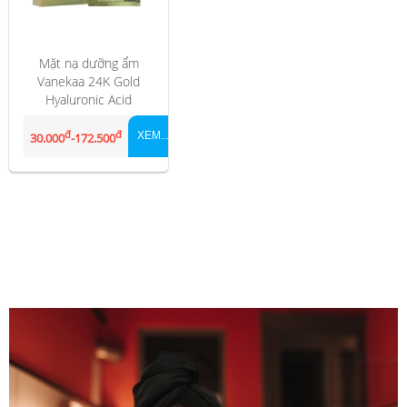
Mặt nạ dưỡng ẩm
Vanekaa 24K Gold
Hyaluronic Acid
Thái Lan
đ
đ
XEM...
30.000
-172.500