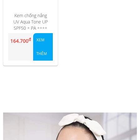
Kem chống nắng
UV Aqua Tone UP
SPF50 + PA ++++
Thái Lan
đ
164.700
XEM
THÊM