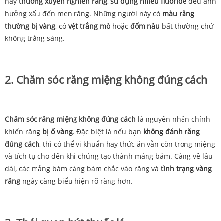
hay
thường xuyên
nghiến
răng
,
sử
dụng
nhiều
fluoride
đều
ảnh
hưởng xấu
đến
men
răng. Những người này có
màu
răng
thường bị vàng
, có
vệt
trắng
mờ
hoặc
đốm
nâu
bất
thường
chứ
không
trắng
sáng.
2. Chăm sóc răng miệng không đúng cách
Chăm sóc răng miệng không đúng cách
là nguyên nhân chính
khiến răng
bị ố vàng
. Đặc biệt là nếu bạn
không đánh răng
đúng cách
, thì có thể vi khuẩn hay thức ăn vẫn còn trong miệng
và tích tụ cho đến khi chúng tạo thành mảng bám. Càng về lâu
dài, các mảng bám càng bám chắc vào răng và
tình trạng vàng
răng
ngày càng biểu hiện rõ ràng hơn.