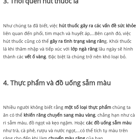
3. Thói quen hút thuốc lá
Như chúng ta đã biết, việc
hút thuốc gây ra các vấn đề sức khỏe
liên quan đến phổi, tim mạch và huyết áp,...Bên cạnh đó, việc
hút thuốc cũng có thể
gây ra tình trạng vàng răn
g. Khói thuốc
lá khi thâm nhập và tiếp xúc với
lớp ngà răng
lâu ngày sẽ hình
thành các
vết ố vàng
. Đặc biệt là chúng trở nên khó loại bỏ.
4. Thực phẩm và đồ uống sẫm màu
Nhiều người không biết rằng
một số loại thực phẩm
chúng ta
ăn có thể
khiến răng chuyển sang màu vàng
, chẳng hạn như cà
ri sẫm màu, đồ ngọt và kẹo ngậm. Hoặc
các đồ uống sẫm màu
như trà, cà phê, rượu và nước ngọt,...có thể tích tụ màu trên
răng cho đến khi làm
chuyển màu răng
của bạn.