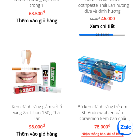
trong 1
Toothpaste Thái Lan hương
dừa và đinh hương
đ
68.500
46.000
đ
51.000
Thêm vào giỏ hàng
Xem chi tiết
23:31:03
Kem đánh răng giảm vết ố
Bộ kem đánh răng trẻ em
vàng Zact Lion 160g Thái
St. Andrew phiên bản
Lan
Doraemon kèm bàn chải
đ
đ
98.000
78.000
Thêm vào giỏ hàng
Nhận thông báo khi có hàng