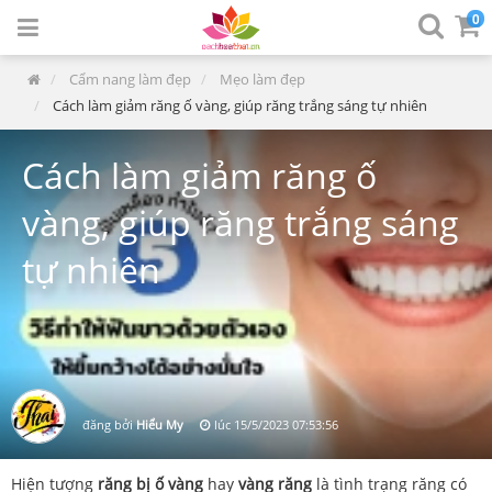
0
Cẩm nang làm đẹp
Mẹo làm đẹp
Cách làm giảm răng ố vàng, giúp răng trắng sáng tự nhiên
Cách làm giảm răng ố
vàng, giúp răng trắng sáng
tự nhiên
đăng bởi
Hiểu My
lúc
15/5/2023 07:53:56
Hiện tượng
răng bị ố vàng
hay
vàng răng
là tình trạng răng có