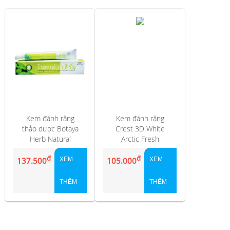
Kem đánh răng
Kem đánh răng
thảo dược Botaya
Crest 3D White
Herb Natural
Arctic Fresh
Toothpaste
đ
đ
137.500
XEM
105.000
XEM
THÊM
THÊM