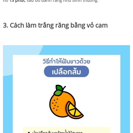
nó
15
phút
, sau đó đánh
răng
như
bình
thường.
3. Cách làm trắng răng bằng vỏ cam