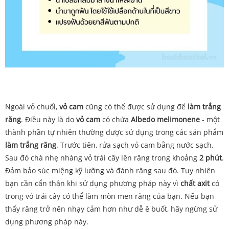
Ngoài
vỏ
chuối,
vỏ
cam
cũng
có
thể
được
sử
dụng
để
làm
trắng
răng
.
Điều
này
là
do
vỏ
cam
có
chứa
Albedo melimonene
- một
thành phần
tự
nhiên
thường
được
sử
dụng trong
các
sản
phẩm
làm
trắng
răng
. Trước tiên, rửa
sạch
vỏ
cam
bằng
nước
sạch.
Sau đó
chà nhẹ nhàng vỏ trái cây lên răng trong khoảng
2 phút
.
Đảm bảo súc miệng kỹ lưỡng và đánh răng sau đó. Tuy nhiên
bạn cần cẩn thận khi sử dụng phương pháp này vì
chất axit
có
trong vỏ trái cây có thể làm mòn men răng của bạn. Nếu bạn
thấy răng trở nên nhạy cảm hơn như dễ ê buốt, hãy ngừng sử
dụng phương pháp này.