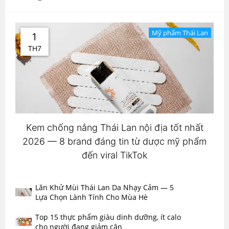
Mỹ phẩm Thái Lan
1
TH7
Kem chống nắng Thái Lan nội địa tốt nhất
2026 — 8 brand đáng tin từ dược mỹ phẩm
đến viral TikTok
Lăn Khử Mùi Thái Lan Da Nhạy Cảm — 5
Lựa Chọn Lành Tính Cho Mùa Hè
Top 15 thực phẩm giàu dinh dưỡng, ít calo
cho người đang giảm cân