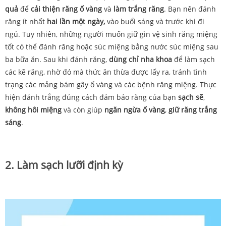
quả
để
cải thiện răng
ố
vàng
và
làm
trắng
răng
.
Bạn
nên
đánh
răng
ít
nhất
hai
lần
một
ngày,
vào
buổi
sáng
và
trước
khi
đi
ngủ.
Tuy
nhiên,
những
người
muốn
giữ
gìn
vệ
sinh
răng
miệng
tốt
có
thể
đánh
răng
hoặc
súc
miệng
bằng
nước
súc
miệng
sau
ba
bữa
ăn.
Sau
khi
đánh
răng,
dùng
chỉ
nha
khoa
để
làm
sạch
các
kẽ
răng, nhờ đó mà thức ăn thừa được lấy ra, tránh tình
trạng các mảng bám gây ố vàng và các bệnh răng miệng.
Thực
hiện đánh trắng đúng cách
đảm
bảo
răng
của bạn
sạch sẽ
,
không
hôi
miệng
và
còn
giúp
ngăn
ngừa
ố
vàng
,
giữ răng trắng
sáng
.
2. Làm sạch lưỡi định kỳ