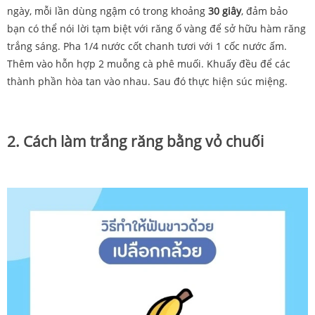
ngày, mỗi lần dùng ngậm có
trong
khoảng
30
giây
,
đảm
bảo
bạn
có
thể
nói
lời
tạm
biệt
với
răng
ố
vàng để sở hữu hàm răng
trắng sáng. Pha
1/4
nước
cốt
chanh
tươi
với
1
cốc
nước
ấm.
Thêm vào hỗn hợp
2
muỗng
cà
phê
muối.
Khuấy đều để
các
thành
phần
hòa tan
vào nhau.
Sau
đó thực hiện
súc
miệng.
2. Cách làm trắng răng bằng vỏ chuối