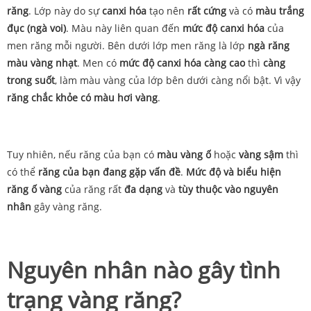
răng
.
Lớp
này
do sự
canxi hóa
tạo nên
rất
cứng
và
có
màu
trắng
đục
(ngà
voi)
.
Màu
này
liên
quan
đến
mức
độ
canxi hóa
của
men
răng mỗi người.
Bên
dưới
lớp
men
răng
là
lớp
ngà
răng
màu
vàng
nhạt
.
Men
có
mức độ canxi hóa càng cao
thì
càng
trong
suốt
,
làm
màu
vàng
của
lớp
bên dưới
càng
nổi
bật.
Vì
vậy
răng
chắc
khỏe
có
màu
hơi
vàng
.
Tuy
nhiên,
nếu
răng
của
bạn
có
màu
vàng ố
hoặc
vàng
sậm
thì
có
thể
răng
của
bạn
đang
gặp
vấn
đề
.
Mức độ và biểu hiện
răng
ố vàng
của răng
rất
đa
dạng
và
tùy
thuộc
vào
nguyên
nhân
gây
vàng
răng.
Nguyên nhân nào gây tình
trạng vàng răng?