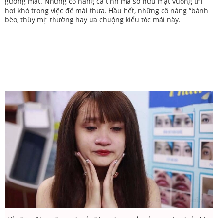
gương mặt. Những cô nàng cá tính mà sở hữu mặt vuông thì
hơi khó trong việc để mái thưa. Hầu hết, những cô nàng “bánh
bèo, thùy mị” thường hay ưa chuộng kiểu tóc mái này.