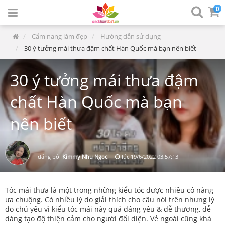
0
Cẩm nang làm đẹp
Hướng dẫn sử dụng
30 ý tưởng mái thưa đậm chất Hàn Quốc mà bạn nên biết
30 ý tưởng mái thưa đậm
chất Hàn Quốc mà bạn
nên biết
đăng bởi
Kimmy Nhu Ngoc
lúc
19/6/2022 03:57:13
Tóc mái thưa là một trong những kiểu tóc được nhiều cô nàng
ưa chuộng. Có nhiều lý do giải thích cho câu nói trên nhưng lý
do chủ yếu vì kiểu tóc mái này quá đáng yêu & dễ thương, dễ
dàng tạo độ thiện cảm cho người đối diện. Vẻ ngoài cũng khá