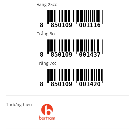
Vàng 25cc
8
850109
001116
Trắng 3cc
8
850109
001437
Trắng 7cc
8
850109
001420
Thương hiệu