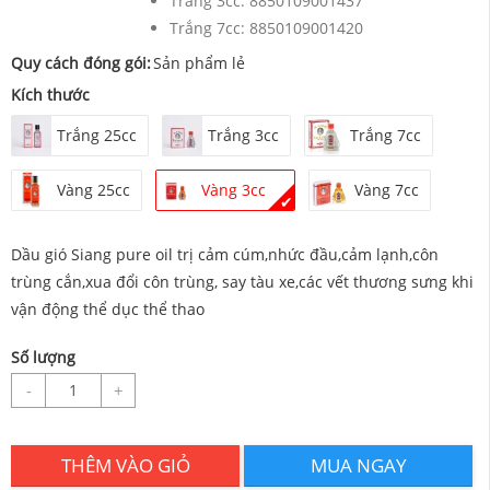
Trắng 3cc:
8850109001437
Trắng 7cc:
8850109001420
Quy cách đóng gói:
Sản phẩm lẻ
Kích thước
Trắng 25cc
Trắng 3cc
Trắng 7cc
Vàng 25cc
Vàng 3cc
Vàng 7cc
✔
Dầu gió Siang pure oil trị cảm cúm,nhức đầu,cảm lạnh,côn
trùng cắn,xua đổi côn trùng, say tàu xe,các vết thương sưng khi
vận động thể dục thể thao
Số lượng
-
+
THÊM VÀO GIỎ
MUA NGAY