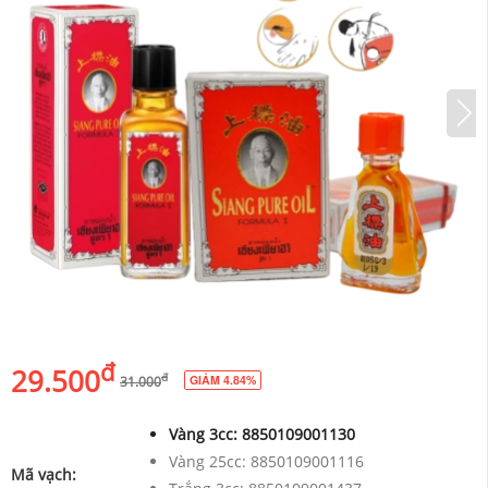
đ
29.500
đ
GIẢM 4.84%
31.000
Vàng 3cc:
8850109001130
Vàng 25cc:
8850109001116
Mã vạch: