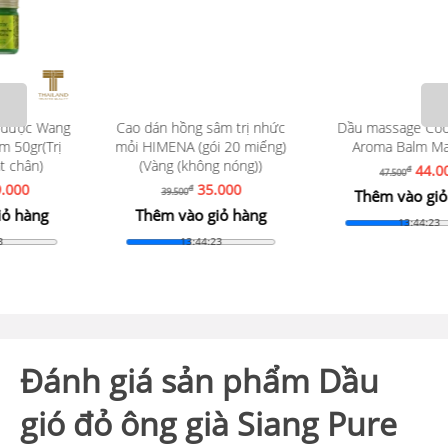
Cao dán hồng sâm trị nhức
Dầu massage CooD OTOP
mỏi HIMENA (gói 20 miếng)
Aroma Balm Massage
(Vàng (không nóng))
44.000
đ
47.500
35.000
đ
39.500
Thêm vào giỏ hàng
Thêm vào giỏ hàng
13:44:22
13:44:22
Đánh giá sản phẩm Dầu
gió đỏ ông già Siang Pure