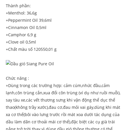
Thành phần:
+Menthol: 36,6g
+Peppermint Oil 39,6ml
+Cinnamon Oil 0,5ml
+Camphor 6,9 g
+Clove oil 0,5ml
+Chất màu số 120550,01 g
Chức năng :
+Dùng trong các trường hợp: cảm cúm,nhức đầu,cảm
lạnh,côn trùng cắn,xua đổi côn trùng (ví dụ như ruồi muỗi),
say tàu xe,các vết thương sưng khi vận động thể dục thể
thao(không trầy xước),đau cơ,đau mỏi vai gáy,dùng khi mát
xa cơ thể(bôi vào lưng trước rồi mát xoa dưới tác dụng của
dầu làm dãn cơ thoải mái cơ thể),đặc biệt các cụ già trái
nắng trở trời thay vì dùng dầu gió thông thường có thể