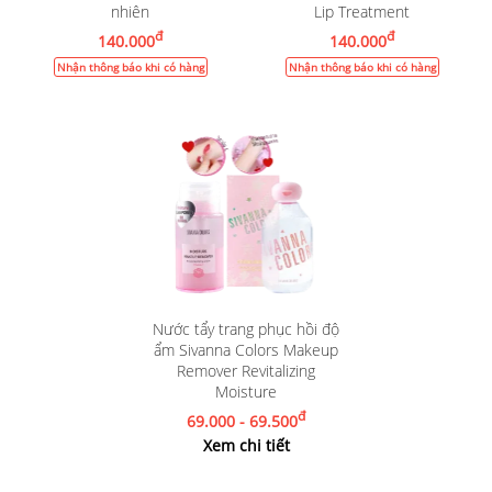
nhiên
Lip Treatment
đ
đ
140.000
140.000
Nhận thông báo khi có hàng
Nhận thông báo khi có hàng
Nước tẩy trang phục hồi độ
ẩm Sivanna Colors Makeup
Remover Revitalizing
Moisture
đ
69.000 - 69.500
Xem chi tiết