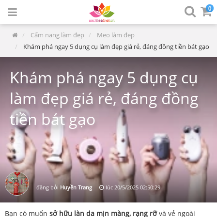
0
Cẩm nang làm đẹp
Mẹo làm đẹp
Khám phá ngay 5 dụng cụ làm đẹp giá rẻ, đáng đồng tiền bát gạo
Khám phá ngay 5 dụng cụ
làm đẹp giá rẻ, đáng đồng
tiền bát gạo
đăng bởi
Huyền Trang
lúc
20/5/2025 02:50:29
Bạn có muốn
sở hữu làn da mịn màng, rạng rỡ
và vẻ ngoài