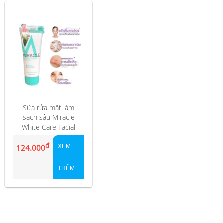
Sữa rửa mặt làm
sạch sâu Miracle
White Care Facial
Foam Thái Lan
đ
124.000
XEM
THÊM