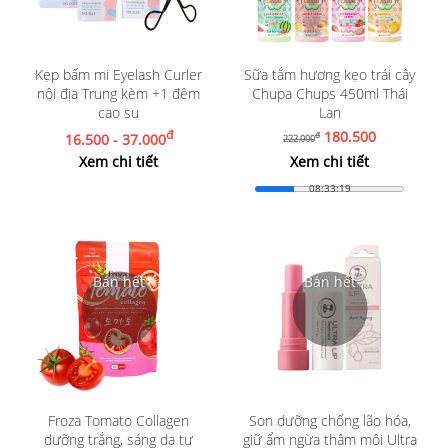
Kẹp bấm mi Eyelash Curler
Sữa tắm hương kẹo trái cây
nội địa Trung kèm +1 đêm
Chupa Chups 450ml Thái
cao su
Lan
đ
180.500
16.500 - 37.000
đ
222.000
Xem chi tiết
Xem chi tiết
08:33:17
Froza Tomato Collagen
Son dưỡng chống lão hóa,
dưỡng trắng, sáng da tự
giữ ẩm ngừa thâm môi Ultra