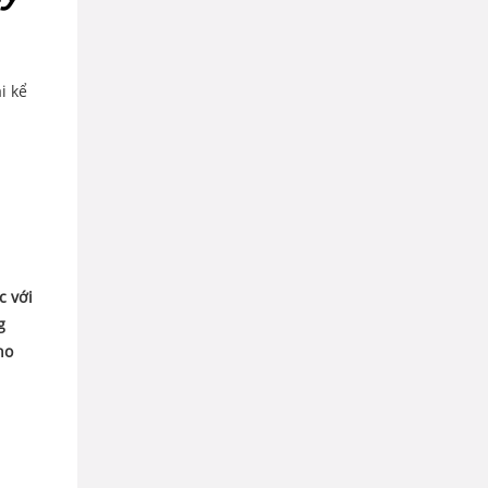
i kể
c với
g
ho