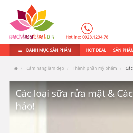
Hotline:
0923.1234.78
DANH MỤC SẢN PHẨM
HOT DEAL
SẢN PHẨ
Cẩm nang làm đẹp
Thành phần mỹ phẩm
Các
Các loại sữa rửa mặt & C
hảo!