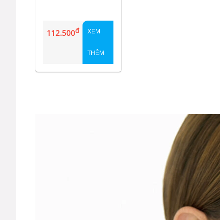
đ
112.500
XEM
THÊM