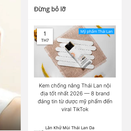
Đừng bỏ lỡ
Mỹ phẩm Thái Lan
1
TH7
Kem chống nắng Thái Lan nội
địa tốt nhất 2026 — 8 brand
đáng tin từ dược mỹ phẩm đến
viral TikTok
Lăn Khử Mùi Thái Lan Da